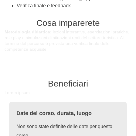
Verifica finale e feedback
Cosa imparerete
Metodologia didattica:
lezioni interattive, esercitazioni pratiche,
role play e simulazioni di situazioni reali del settore turistico. Al
termine del percorso è prevista una verifica finale delle
competenze acquisite.
Beneficiari
Lorem ipsum
Date del corso, durata, luogo
Non sono state definite delle date per questo
corso.