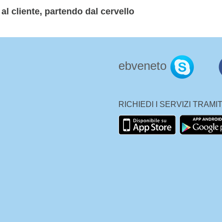
 al cliente, partendo dal cervello
ebveneto
RICHIEDI I SERVIZI TRAM