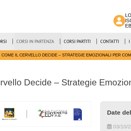
LO
IS
E
RSI
CORSI IN PARTENZA
CORSI PARTITI
CONTATTI
I
COME IL CERVELLO DECIDE – STRATEGIE EMOZIONALI PER CO
rvello Decide – Strategie Emozio
Date del
03/10/2