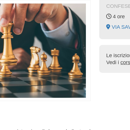
CONFESE
4 ore
VIA SAV
Le iscrizi
Vedi i
cors