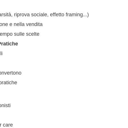
rsità, riprova sociale, effetto framing...)
one e nella vendita
 tempo sulle scelte
Pratiche
li
convertono
pratiche
onisti
r care