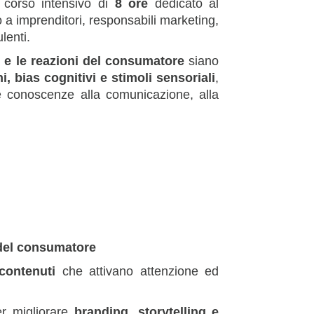
corso intensivo di
8 ore
dedicato al
to a imprenditori, responsabili marketing,
lenti.
o e le reazioni del consumatore
siano
 bias cognitivi e stimoli sensoriali
,
te conoscenze alla comunicazione, alla
 del consumatore
contenuti
che attivano attenzione ed
per migliorare
branding, storytelling e