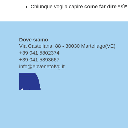
Chiunque voglia capire
come far dire “sì”
Dove siamo
Via Castellana, 88 - 30030 Martellago(VE)
+39 041 5802374
+39 041 5893667
info@ebvenetofvg.it