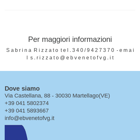
Per maggiori informazioni
S a b r i n a R i z z a t o t e l . 3 4 0 / 9 4 2 7 3 7 0 - e m a i
l s . r i z z a t o @ e b v e n e t o f v g . i t
Dove siamo
Via Castellana, 88 - 30030 Martellago(VE)
+39 041 5802374
+39 041 5893667
info@ebvenetofvg.it