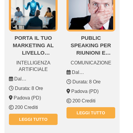
PORTA IL TUO
PUBLIC
MARKETING AL
SPEAKING PER
LIVELLO
RIUNIONI E
SUCCESSIVO CON
PRESENTAZIONI
INTELLIGENZA
COMUNICAZIONE
LA GENAI
EFFICACI
ARTIFICIALE
Dal
Dal
20.02.2026 20.02.2026
Durata: 8 Ore
23.02.2026 23.02.2026
Durata: 8 Ore
Padova (PD)
Padova (PD)
200 Crediti
200 Crediti
LEGGI TUTTO
LEGGI TUTTO