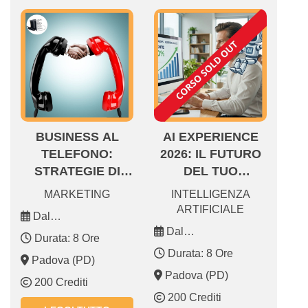
BUSINESS AL
AI EXPERIENCE
TELEFONO:
2026: IL FUTURO
STRATEGIE DI
DEL TUO
VENDITA CHE
BUSINESS CON
MARKETING
INTELLIGENZA
FUNZIONANO
CHATGPT, GEMINI
ARTIFICIALE
Dal
E VISUAL AI
13.02.2026 13.02.2026
Dal
Durata: 8 Ore
05.02.2026 05.02.2026
Durata: 8 Ore
Padova (PD)
Padova (PD)
200 Crediti
200 Crediti