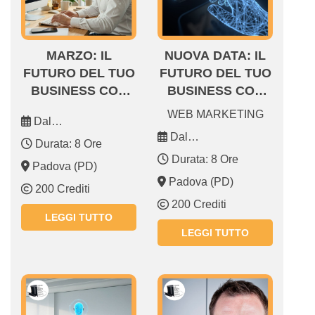
MARZO: IL
NUOVA DATA: IL
FUTURO DEL TUO
FUTURO DEL TUO
BUSINESS CON
BUSINESS CON
CHATGPT, GEMINI
CHATGPT, GEMINI
WEB MARKETING
Dal
E VISUAL AI
E VISUAL AI
09.03.2026 09.03.2026
Dal
Durata: 8 Ore
27.02.2026 27.02.2026
Durata: 8 Ore
Padova (PD)
Padova (PD)
200 Crediti
200 Crediti
LEGGI TUTTO
LEGGI TUTTO