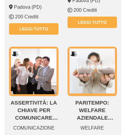
Padova (PD)
VENDERE
Padova (PD)
200 Crediti
200 Crediti
LEGGI TUTTO
LEGGI TUTTO
ASSERTIVITÀ: LA
PARITEMPO:
CHIAVE PER
WELFARE
COMUNICARE
AZIENDALE
CON FORZA E
CONTRATTUALE
COMUNICAZIONE
WELFARE
RISPETTO
PER LA PARITÀ DI