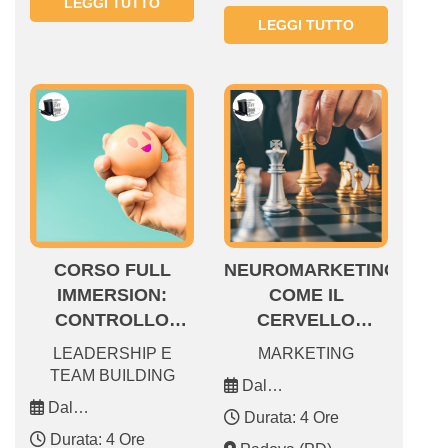
LEGGI TUTTO
LEGGI TUTTO
CORSO FULL
NEUROMARKETING:
IMMERSION:
COME IL
CONTROLLO
CERVELLO
EMOTIVO E
DECIDE –
LEADERSHIP E
MARKETING
DECISIONI
STRATEGIE
TEAM BUILDING
Dal
EFFICACI
EMOZIONALI PER
Dal
03.10.2025 03.10.2025
Durata: 4 Ore
COMUNICARE,
21.11.2025 21.11.2025
Durata: 4 Ore
CONVINCERE,